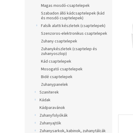
ből
a
Magas mosdó-csaptelepek
0,0
n
Szabadon álló kádcsaptelepek (kád
csillag.
és mosdó csaptelepek)
e
l
Falsík alatti készletek (csaptelepek)
Szenzoros-elektronikus csaptelepek
Zuhany csaptelepek
Zuhanykészletek (csaptelep és
zuhanyoszlop)
Kád csaptelepek
Mosogató csaptelepek
Bidé csaptelepek
Zuhanypanelek
Szaniterek
Kádak
Kádparavánok
Zuhanyfolyókák
Zuhanyajtók
Zuhanysarkok, kabinok, zuhanytálcák