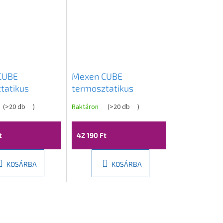
CUBE
Mexen CUBE
tatikus
termosztatikus
any csaptelep,
kád/zuhanycsaptelep,
(
>20 db
)
Raktáron
(
>20 db
)
77910-66
rózsa arany, 77910-60
t
42 190 Ft
KOSÁRBA
KOSÁRBA