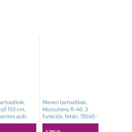
artozékok,
Mexen tartozékok,
ső 150 cm,
Kézizuhany R-40, 3
entes acél
funkciós, fehér, 79540-
fehér, 79460-20
20
3 790 Ft