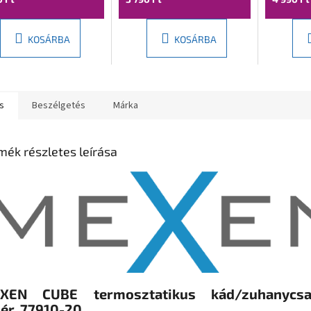
KOSÁRBA
KOSÁRBA
s
Beszélgetés
Márka
mék részletes leírása
XEN CUBE termosztatikus kád/zuhanycsap
ér, 77910-20