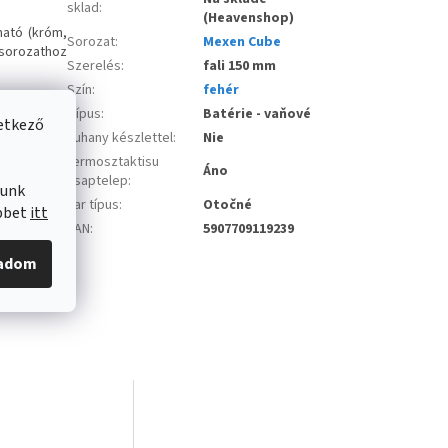
sklad
:
(Heavenshop)
ható (króm,
Sorozat
:
Mexen Cube
 sorozathoz
Szerelés
:
fali 150 mm
Szín
:
fehér
Típus
:
Batérie - vaňové
vetkező
zuhany készlettel
:
Nie
termosztaktisu
Áno
csaptelep
:
lunk
kar típus
:
Otočné
öbbet
itt
hoz
EAN
:
5907709119239
gadom