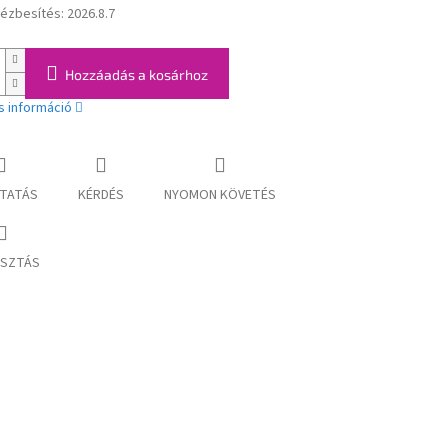
kézbesítés:
2026.8.7
:
Hozzáadás a kosárhoz
s információ
TATÁS
KÉRDÉS
NYOMON KÖVETÉS
SZTÁS