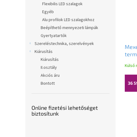
Flexibilis LED szalagok
Egyéb
Alu profilok LED szalagokhoz
Beépíthető mennyezeti lámpák
Gyertyatartók
Szereléstechnika, szerelvények
Mex
Kiárusítás
term
Kiárusítás
kád/
Külső 
II.osztály
króm
Akciós áru
Bontott
36 5
Online fizetési lehetőséget
biztosítunk