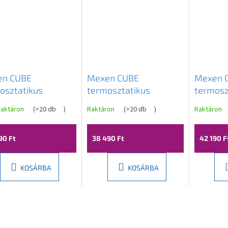
en CUBE
Mexen CUBE
Mexen 
osztatikus
termosztatikus
termosz
zuhanycsaptelep,
kád/zuhanycsaptelep,
kád/zuh
raktáron
(
>20 db
)
Raktáron
(
>20 db
)
Raktáron
, 77910-00
fekete, 77910-70
grafit, 
90 Ft
38 490 Ft
42 190 F
KOSÁRBA
KOSÁRBA