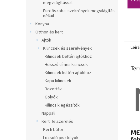
megvilágítással
Fürdőszobai szekrények megvilágítás
nélkül
Konyha
Otthon és kert
Ajtók
Leírá
Kilincsek és szerelvények
Kilincsek beltéri ajtókhoz
Hosszú címes kilincsek
Ter
Kilincsek kültéri ajtókhoz
Kapu kilincsek
Rozetták
Golyók
Kilincs kiegészítők
Nappali
Kerti felszerelés
Kerti bútor
ME
Locsoló pisztolyok
feh