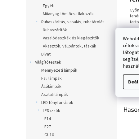
Egyéb
Gyön
Műanyag tömlőcsatlakozók
fehé
Ruhaszárítás, vasalás, ruhatárolás
tarto
Ruhaszárítók
leí
Vasalódeszkák és kiegészítők
Webolda
célokra
Akasztók, vállpántok, táskák
látogat
Divat
segítsé
Világítótestek
használ
Mennyezeti lámpák
Fali lámpák
Beál
Állólámpák
Asztali lámpák
LED fényforrások
Haso
LED izzók
E14
E27
GU10