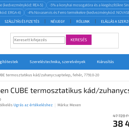
re (kedvezménykód: REA-5)
-5% a konyhai mosogatóra és a kiegészítőkre S
kód: ERGA-4)
-4% Novaservis és Ferro termékekre (kedvezménykód: NOVASE
SZÁLLÍTÁS ÉS FIZETÉS
NÉVJEGY
RÓLUNK
ELÁLLÁS A SZER
KERESÉS
ágítótestek
Szereléstechnika, szerelvények
Kiárusítás
BE termosztatikus kád/zuhanycsaptelep, fehér, 77910-20
en CUBE termosztatikus kád/zuhanycs
0
rtékelés
Ugrás az értékeléshez
Márka:
Mexen
47 728 F
38 
ése