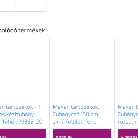
solódó termékek
n tartozékok - 1
Mexen tartozékok,
Mexen t
os kézizuhany
Zuhanycső 150 cm,
Zuhanyc
ó, fehér, 79352-20
sima felület, fehér,
rozsdam
79450-20
fonat, 
0 Ft
3 790 Ft
4 990 Ft