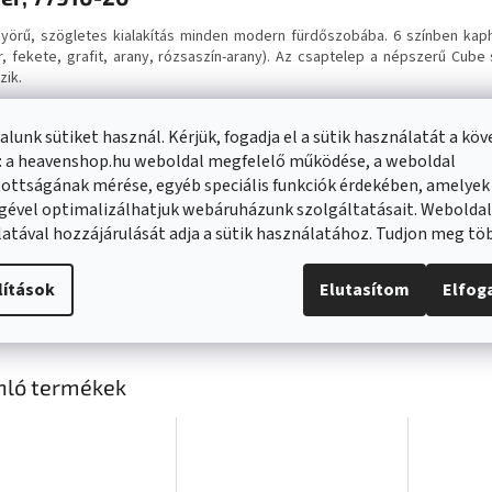
yörű, szögletes kialakítás minden modern fürdőszobába. 6 színben kap
r, fekete, grafit, arany, rózsaszín-arany). Az csaptelep a népszerű Cube
zik.
rás
lunk sütiket használ. Kérjük, fogadja el a sütik használatát a kö
: a heavenshop.hu weboldal megfelelő működése, a weboldal
Típus: kád, zuhanyzó
kimeneti kar: forgatható (90°)
ottságának mérése, egyéb speciális funkciók érdekében, amelyek
Anyaga: sárgaréz
gével optimalizálhatjuk webáruházunk szolgáltatásait. Webolda
Fej: termosztatikus
atával hozzájárulását adja a sütik használatához. Tudjon meg t
3/4 "csatlakozás (felső oszlophoz) és 1/2" csatlakozó alulról kézizuhany
blokk forró víz 38 ° C-on
Fehér szín
lítások
Elutasítom
Elfo
nló termékek