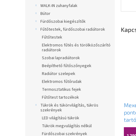
WALK-IN zuhanyfalak
Bútor
Fürdőszobai kiegészítők
Kapc
Fűtőtestek, fürdőszobai radiátorok
Fűtőtestek
Elektromos fűtés és törölközőszárító
radiátorok
Szobai lapradiátorok
Beépíthető fűtőszőnyegek
Radiátor szelepek
Elektromos fűtőrudak
Termosztatikus fejek
Fűtőtest tartozékok
Mexe
Tükrök és tükörvilágítás, tükrös
szekrények
pont
LED világítású tükrök
tart
Tükrök megvulágítás nélkül
Fürdőszobai szekrények
1 29