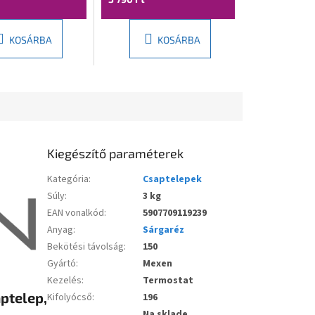
KOSÁRBA
KOSÁRBA
Kiegészítő paraméterek
Kategória
:
Csaptelepek
Súly
:
3 kg
EAN vonalkód
:
5907709119239
Anyag
:
Sárgaréz
Bekötési távolság
:
150
Gyártó
:
Mexen
Kezelés
:
Termostat
telep,
Kifolyócső
:
196
Na sklade