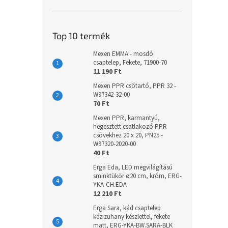
Top 10 termék
Mexen EMMA - mosdó
csaptelep, Fekete, 71900-70
11 190 Ft
Mexen PPR csőtartó, PPR 32 -
W97342-32-00
70 Ft
Mexen PPR, karmantyú,
hegesztett csatlakozó PPR
csövekhez 20 x 20, PN25 -
W97320-2020-00
40 Ft
Erga Eda, LED megvilágítású
sminktükör ø20 cm, króm, ERG-
YKA-CH.EDA
12 210 Ft
Erga Sara, kád csaptelep
kézizuhany készlettel, fekete
matt, ERG-YKA-BW.SARA-BLK