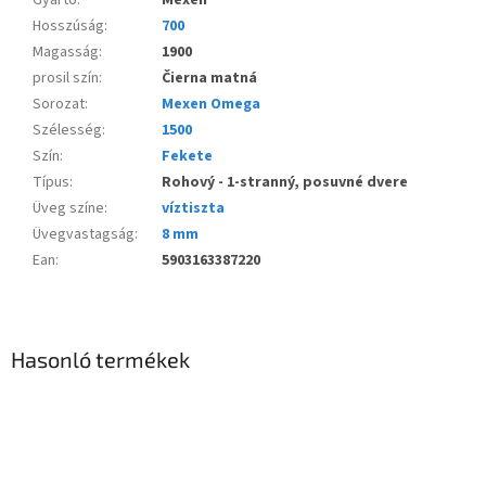
Hosszúság
:
700
Magasság
:
1900
prosil szín
:
Čierna matná
Sorozat
:
Mexen Omega
Szélesség
:
1500
Szín
:
Fekete
Típus
:
Rohový - 1-stranný, posuvné dvere
Üveg színe
:
víztiszta
Üvegvastagság
:
8 mm
Ean
:
5903163387220
Hasonló termékek