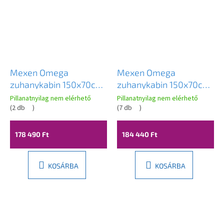
Mexen Omega
Mexen Omega
zuhanykabin 150x70cm,
zuhanykabin 150x70cm,
8mm üveg, króm profil-
8mm üveg, króm profil-
Pillanatnyilag nem elérhető
Pillanatnyilag nem elérhető
átlátszó üveg, 825-150-
(
2 db
)
szürke üveg, 825-150-
(
7 db
)
070-01-00
070-01-40
178 490 Ft
184 440 Ft
KOSÁRBA
KOSÁRBA
L
á