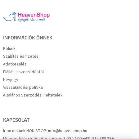
b
l
é
c
INFORMÁCIÓK ÖNNEK
Rólunk
Szállítás és fizetés
Adatkezelés
Elállás a szerződéstől
Névjegy
Visszaküldési politika
Általános Szerződési Feltételek
KAPCSOLAT
Írjon nekünk:
NON STOP: info@heavenshop.hu
Megrendelések:
Munkanapokon 8:00-14:00 +421 914 399 399