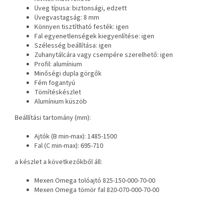
Üveg típusa: biztonsági, edzett
Üvegvastagság: 8 mm
Könnyen tisztítható festék: igen
Fal egyenetlenségek kiegyenlítése: igen
Szélesség beállítása: igen
Zuhanytálcára vagy csempére szerelhető: igen
Profil: alumínium
Minőségi dupla görgők
Fém fogantyú
Tömítéskészlet
Alumínium küszöb
Beállítási tartomány (mm):
Ajtók (B min-max): 1485-1500
Fal (C min-max): 695-710
a készlet a következőkből áll:
Mexen Omega tolóajtó 825-150-000-70-00
Mexen Omega tömör fal 820-070-000-70-00