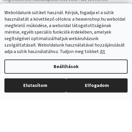
Panaszok:
Munkanapokon 8:00-14:00 +421 914 399 399
Weboldalunk sütiket használ. Kérjük, fogadja el a sütik
Facebook
HeavenShop.sk
használatát a következő célokra: a heavenshop.hu weboldal
megfelelő működése, a weboldal látogatottságának
mérése, egyéb speciális funkciók érdekében, amelyek
Eredményeink
segítségével optimalizálhatjuk webáruházunk
szolgáltatásait. Weboldalunk használatával hozzájárulását
adja a sütik használatához. Tudjon meg többet
itt
Árukereső.hu
Beállítások
Elutasítom
Elfogadom
Copyright 2026
Heavenshop
. Minden jog fenntartva.