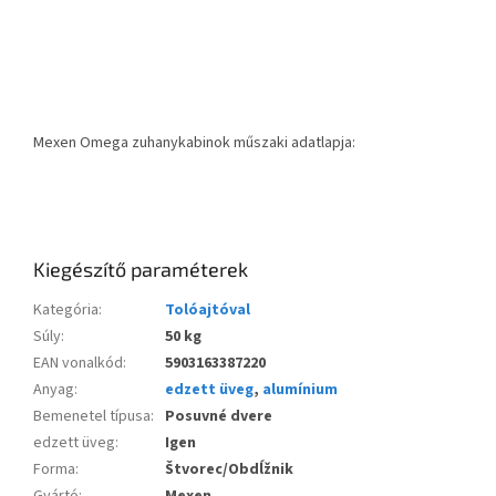
Mexen Omega zuhanykabinok műszaki adatlapja:
Kiegészítő paraméterek
Kategória
:
Tolóajtóval
Súly
:
50 kg
EAN vonalkód
:
5903163387220
Anyag
:
edzett üveg
,
alumínium
Bemenetel típusa
:
Posuvné dvere
edzett üveg
:
Igen
Forma
:
Štvorec/Obdĺžnik
Gyártó
:
Mexen