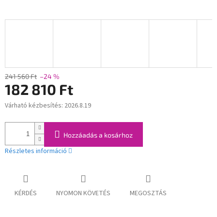
241 560 Ft
–24 %
182 810 Ft
Várható kézbesítés:
2026.8.19
Egységár:
Hozzáadás a kosárhoz
Részletes információ
KÉRDÉS
NYOMON KÖVETÉS
MEGOSZTÁS