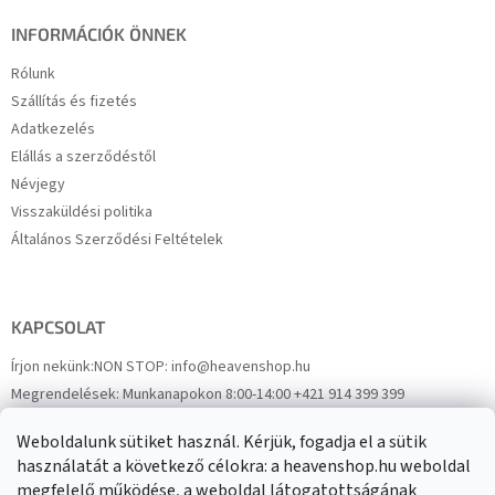
INFORMÁCIÓK ÖNNEK
Rólunk
Szállítás és fizetés
Adatkezelés
Elállás a szerződéstől
Névjegy
Visszaküldési politika
Általános Szerződési Feltételek
KAPCSOLAT
Írjon nekünk:
NON STOP: info@heavenshop.hu
Megrendelések:
Munkanapokon 8:00-14:00 +421 914 399 399
Panaszok:
Munkanapokon 8:00-14:00 +421 914 399 399
Weboldalunk sütiket használ. Kérjük, fogadja el a sütik
Facebook
HeavenShop.sk
használatát a következő célokra: a heavenshop.hu weboldal
megfelelő működése, a weboldal látogatottságának