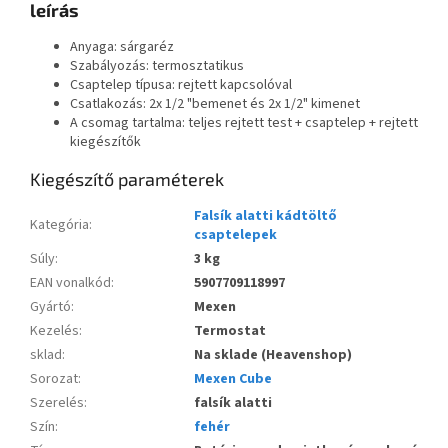
leírás
Anyaga: sárgaréz
Szabályozás: termosztatikus
Csaptelep típusa: rejtett kapcsolóval
Csatlakozás: 2x 1/2 "bemenet és 2x 1/2" kimenet
A csomag tartalma: teljes rejtett test + csaptelep + rejtett
kiegészítők
Kiegészítő paraméterek
Falsík alatti kádtöltő
Kategória
:
csaptelepek
Súly
:
3 kg
EAN vonalkód
:
5907709118997
Gyártó
:
Mexen
Kezelés
:
Termostat
sklad
:
Na sklade (Heavenshop)
Sorozat
:
Mexen Cube
Szerelés
:
falsík alatti
Szín
:
fehér