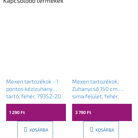
Kapcsolódó termékek
Mexen tartozékok - 1
Mexen tartozékok,
pontos kézizuhany
Zuhanycső 150 cm,
tartó, fehér, 79352-20
sima felület, fehér,
79450-20
1 290 Ft
3 790 Ft
KOSÁRBA
KOSÁRBA