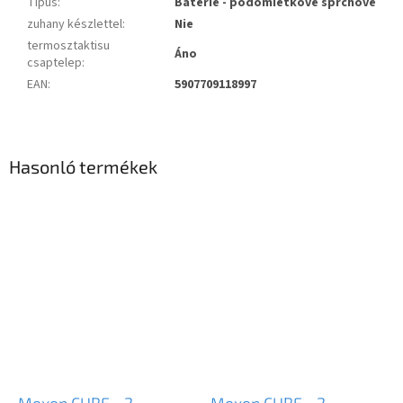
Típus
:
Batérie - podomietkové sprchové
zuhany készlettel
:
Nie
termosztaktisu
Áno
csaptelep
:
EAN
:
5907709118997
Hasonló termékek
Mexen CUBE - 2
Mexen CUBE - 2