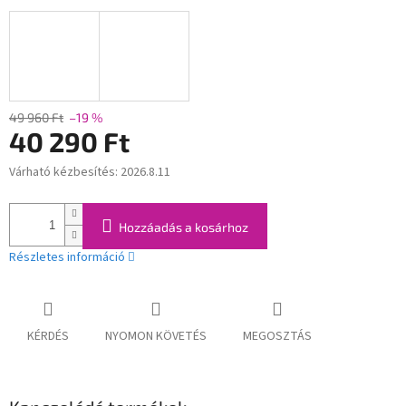
49 960 Ft
–19 %
40 290 Ft
Várható kézbesítés:
2026.8.11
Egységár:
Hozzáadás a kosárhoz
Részletes információ
KÉRDÉS
NYOMON KÖVETÉS
MEGOSZTÁS