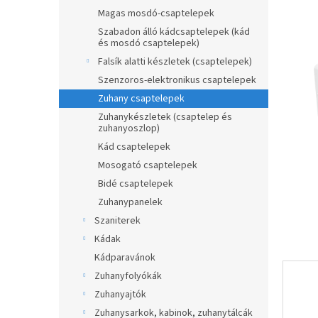
0,0
a
Magas mosdó-csaptelepek
csillag.
n
Szabadon álló kádcsaptelepek (kád
és mosdó csaptelepek)
e
l
Falsík alatti készletek (csaptelepek)
Szenzoros-elektronikus csaptelepek
Zuhany csaptelepek
Zuhanykészletek (csaptelep és
zuhanyoszlop)
Kád csaptelepek
Mosogató csaptelepek
Bidé csaptelepek
Zuhanypanelek
Szaniterek
Kádak
Kádparavánok
Zuhanyfolyókák
Zuhanyajtók
Zuhanysarkok, kabinok, zuhanytálcák