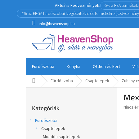
Ugrás
Aktuális kedvezmények:
-5% a REA termékek
a
-4% az ERGA fürdőszobai kiegészítőkre és termékekre (kedvezmény
fő
tartalomhoz
info@heavenshop.hu
Fürdőszoba
Konyha
Otthon és kert
Vil
Kezdőlap
Fürdőszoba
Csaptelepek
Zuhany c
O
Mex
l
Kategóriák
d
A
Nincs é
Kategóriák
átugrása
a
termék
l
átlagos
Fürdőszoba
s
értékel
Csaptelepek
5-
ó
ből
Mosdó csaptelepek
p