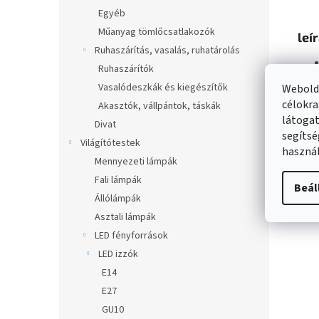
Egyéb
Műanyag tömlőcsatlakozók
leí
Ruhaszárítás, vasalás, ruhatárolás
Ruhaszárítók
Vasalódeszkák és kiegészítők
Webolda
célokra
Akasztók, vállpántok, táskák
látogat
Divat
segítsé
Világítótestek
használ
Mennyezeti lámpák
Fali lámpák
Beál
Állólámpák
Asztali lámpák
LED fényforrások
LED izzók
E14
E27
GU10