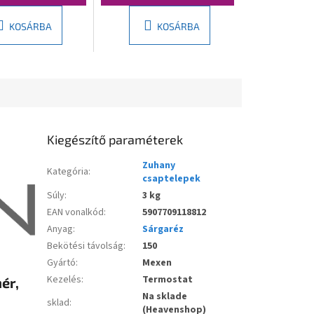
KOSÁRBA
KOSÁRBA
Kiegészítő paraméterek
Zuhany
Kategória
:
csaptelepek
Súly
:
3 kg
EAN vonalkód
:
5907709118812
Anyag
:
Sárgaréz
Bekötési távolság
:
150
Gyártó
:
Mexen
Kezelés
:
Termostat
ér,
Na sklade
sklad
:
(Heavenshop)