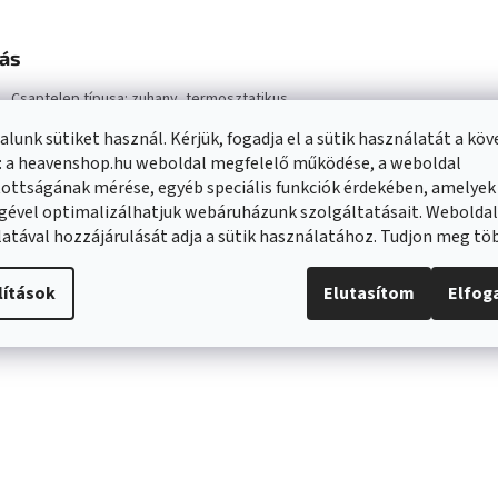
rás
Csaptelep típusa: zuhany, termosztatikus
Anyaga: sárgaréz test
lunk sütiket használ. Kérjük, fogadja el a sütik használatát a kö
Fej: termosztatikus
1/2" csatlakozó zuhanyoszlophoz vagy kézizuhanyhoz
: a heavenshop.hu weboldal megfelelő működése, a weboldal
Melegvíz zár 38°C-on
ottságának mérése, egyéb speciális funkciók érdekében, amelyek
Fehér szín
gével optimalizálhatjuk webáruházunk szolgáltatásait. Webolda
Haladás: 150 mm
atával hozzájárulását adja a sütik használatához. Tudjon meg t
lítások
Elutasítom
Elfo