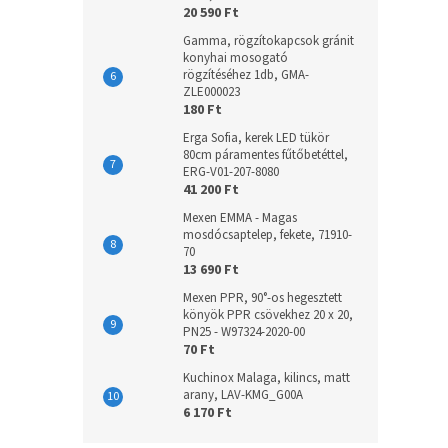
20 590 Ft
Gamma, rögzítokapcsok gránit
konyhai mosogató
rögzítéséhez 1db, GMA-
ZLE000023
180 Ft
Erga Sofia, kerek LED tükör
80cm páramentes fűtőbetéttel,
ERG-V01-207-8080
41 200 Ft
Mexen EMMA - Magas
mosdócsaptelep, fekete, 71910-
70
13 690 Ft
Mexen PPR, 90°-os hegesztett
könyök PPR csövekhez 20 x 20,
PN25 - W97324-2020-00
70 Ft
Kuchinox Malaga, kilincs, matt
arany, LAV-KMG_G00A
6 170 Ft