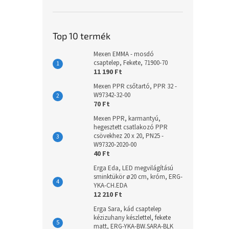
Top 10 termék
Mexen EMMA - mosdó
csaptelep, Fekete, 71900-70
11 190 Ft
Mexen PPR csőtartó, PPR 32 -
W97342-32-00
70 Ft
Mexen PPR, karmantyú,
hegesztett csatlakozó PPR
csövekhez 20 x 20, PN25 -
W97320-2020-00
40 Ft
Erga Eda, LED megvilágítású
sminktükör ø20 cm, króm, ERG-
YKA-CH.EDA
12 210 Ft
Erga Sara, kád csaptelep
kézizuhany készlettel, fekete
matt, ERG-YKA-BW.SARA-BLK