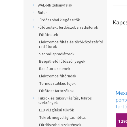
WALK-IN zuhanyfalak
Bútor
Fürdőszobai kiegészítők
Kapc
Fűtőtestek, fürdőszobai radiátorok
Fűtőtestek
Elektromos fűtés és törölközőszárító
radiátorok
Szobai lapradiátorok
Beépíthető fűtőszőnyegek
Radiátor szelepek
Elektromos fűtőrudak
Termosztatikus fejek
Fűtőtest tartozékok
Mexe
Tükrök és tükörvilágítás, tükrös
pont
szekrények
tart
LED világítású tükrök
Tükrök megvulágítás nélkül
1 29
Fürdőszobai szekrények