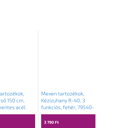
artozékok,
Mexen tartozékok,
ső 150 cm,
Kézizuhany R-40, 3
entes acél
funkciós, fehér, 79540-
fehér, 79460-20
20
3 790 Ft