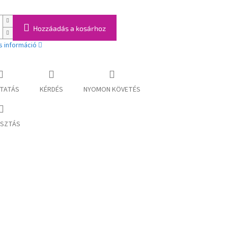
Hozzáadás a kosárhoz
s információ
TATÁS
KÉRDÉS
NYOMON KÖVETÉS
SZTÁS