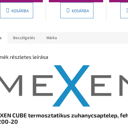
KOSÁRBA
KOSÁRBA
s
Beszélgetés
Márka
mék részletes leírása
XEN CUBE termosztatikus zuhanycsaptelep, feh
200-20