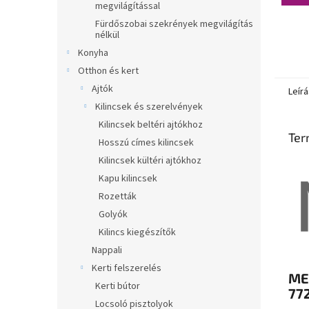
megvilágítással
Fürdőszobai szekrények megvilágítás
nélkül
Konyha
Otthon és kert
Ajtók
Leírá
Kilincsek és szerelvények
Kilincsek beltéri ajtókhoz
Ter
Hosszú címes kilincsek
Kilincsek kültéri ajtókhoz
Kapu kilincsek
Rozetták
Golyók
Kilincs kiegészítők
Nappali
Kerti felszerelés
ME
Kerti bútor
77
Locsoló pisztolyok