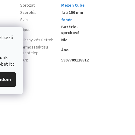
Sorozat
:
Mexen Cube
Szerelés
:
fali 150 mm
Szín
:
fehér
Batérie -
Típus
:
sprchové
vetkező
zuhany készlettel
:
Nie
termosztaktisu
Áno
csaptelep
:
lunk
EAN
:
5907709118812
öbbet
itt
gadom