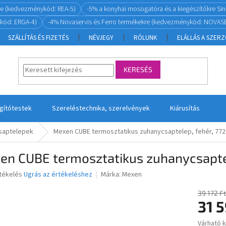
re (kedvezménykód: REA-5)
-5% a konyhai mosogatóra és a kiegészítőkre S
kód: ERGA-4)
-4% Novaservis és Ferro termékekre (kedvezménykód: NOVASE
SZÁLLÍTÁS ÉS FIZETÉS
NÉVJEGY
RÓLUNK
ELÁLLÁS A SZER
KERESÉS
ágítótestek
Szereléstechnika, szerelvények
Kiárusítás
saptelepek
Mexen CUBE termosztatikus zuhanycsaptelep, fehér, 772
en CUBE termosztatikus zuhanycsapte
rtékelés
Ugrás az értékeléshez
Márka:
Mexen
39 172 Ft
31 5
ése
Várható 
Egységár