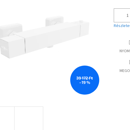
Részlete
NYOM
MEGO
39 172 Ft
–19 %