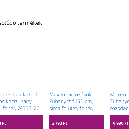
solódó termékek
n tartozékok - 1
Mexen tartozékok,
Mexen t
os kézizuhany
Zuhanycső 150 cm,
Zuhanyc
ó, fehér, 79352-20
sima felület, fehér,
rozsdam
79450-20
fonat, 
0 Ft
3 790 Ft
4 990 Ft